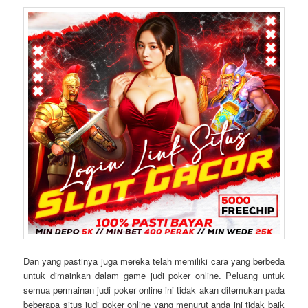
Dan yang pastinya juga mereka telah memiliki cara yang berbeda
untuk dimainkan dalam game judi poker online. Peluang untuk
semua permainan judi poker online ini tidak akan ditemukan pada
beberapa situs judi poker online yang menurut anda ini tidak baik