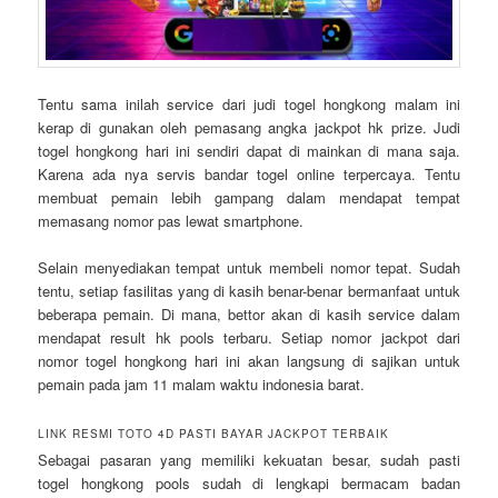
Tentu sama inilah service dari judi togel hongkong malam ini
kerap di gunakan oleh pemasang angka jackpot hk prize. Judi
togel hongkong hari ini sendiri dapat di mainkan di mana saja.
Karena ada nya servis bandar togel online terpercaya. Tentu
membuat pemain lebih gampang dalam mendapat tempat
memasang nomor pas lewat smartphone.
Selain menyediakan tempat untuk membeli nomor tepat. Sudah
tentu, setiap fasilitas yang di kasih benar-benar bermanfaat untuk
beberapa pemain. Di mana, bettor akan di kasih service dalam
mendapat result hk pools terbaru. Setiap nomor jackpot dari
nomor togel hongkong hari ini akan langsung di sajikan untuk
pemain pada jam 11 malam waktu indonesia barat.
LINK RESMI TOTO 4D PASTI BAYAR JACKPOT TERBAIK
Sebagai pasaran yang memiliki kekuatan besar, sudah pasti
togel hongkong pools sudah di lengkapi bermacam badan