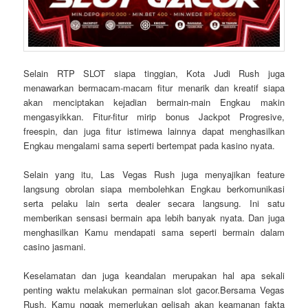
Selain RTP SLOT siapa tinggian, Kota Judi Rush juga
menawarkan bermacam-macam fitur menarik dan kreatif siapa
akan menciptakan kejadian bermain-main Engkau makin
mengasyikkan. Fitur-fitur mirip bonus Jackpot Progresive,
freespin, dan juga fitur istimewa lainnya dapat menghasilkan
Engkau mengalami sama seperti bertempat pada kasino nyata.
Selain yang itu, Las Vegas Rush juga menyajikan feature
langsung obrolan siapa membolehkan Engkau berkomunikasi
serta pelaku lain serta dealer secara langsung. Ini satu
memberikan sensasi bermain apa lebih banyak nyata. Dan juga
menghasilkan Kamu mendapati sama seperti bermain dalam
casino jasmani.
Keselamatan dan juga keandalan merupakan hal apa sekali
penting waktu melakukan permainan slot gacor.Bersama Vegas
Rush. Kamu nggak memerlukan gelisah akan keamanan fakta