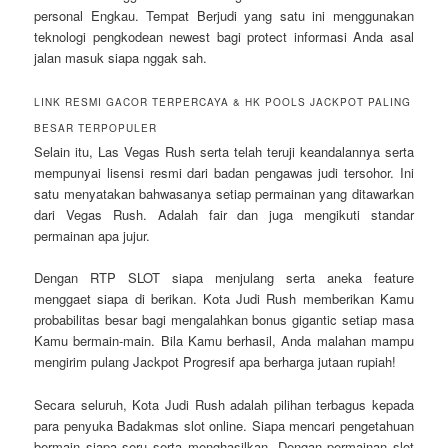
personal Engkau. Tempat Berjudi yang satu ini menggunakan
teknologi pengkodean newest bagi protect informasi Anda asal
jalan masuk siapa nggak sah.
LINK RESMI GACOR TERPERCAYA & HK POOLS JACKPOT PALING
BESAR TERPOPULER
Selain itu, Las Vegas Rush serta telah teruji keandalannya serta
mempunyai lisensi resmi dari badan pengawas judi tersohor. Ini
satu menyatakan bahwasanya setiap permainan yang ditawarkan
dari Vegas Rush. Adalah fair dan juga mengikuti standar
permainan apa jujur.
Dengan RTP SLOT siapa menjulang serta aneka feature
menggaet siapa di berikan. Kota Judi Rush memberikan Kamu
probabilitas besar bagi mengalahkan bonus gigantic setiap masa
Kamu bermain-main. Bila Kamu berhasil, Anda malahan mampu
mengirim pulang Jackpot Progresif apa berharga jutaan rupiah!
Secara seluruh, Kota Judi Rush adalah pilihan terbagus kepada
para penyuka Badakmas slot online. Siapa mencari pengetahuan
bermain siapa seru serta menghasilkan. Dengan permainan slot