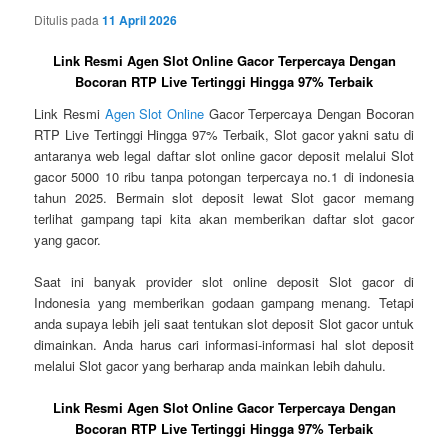
Ditulis pada
11 April 2026
Link Resmi Agen Slot Online Gacor Terpercaya Dengan
Bocoran RTP Live Tertinggi Hingga 97% Terbaik
Link Resmi
Agen Slot Online
Gacor Terpercaya Dengan Bocoran
RTP Live Tertinggi Hingga 97% Terbaik, Slot gacor yakni satu di
antaranya web legal daftar slot online gacor deposit melalui Slot
gacor 5000 10 ribu tanpa potongan terpercaya no.1 di indonesia
tahun 2025. Bermain slot deposit lewat Slot gacor memang
terlihat gampang tapi kita akan memberikan daftar slot gacor
yang gacor.
Saat ini banyak provider slot online deposit Slot gacor di
Indonesia yang memberikan godaan gampang menang. Tetapi
anda supaya lebih jeli saat tentukan slot deposit Slot gacor untuk
dimainkan. Anda harus cari informasi-informasi hal slot deposit
melalui Slot gacor yang berharap anda mainkan lebih dahulu.
Link Resmi Agen Slot Online Gacor Terpercaya Dengan
Bocoran RTP Live Tertinggi Hingga 97% Terbaik