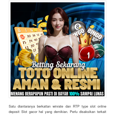
Satu diantaranya berkaitan winrate dan RTP type slot online
deposit Slot gacor hal yang demikian. Perlu disaksikan terkait