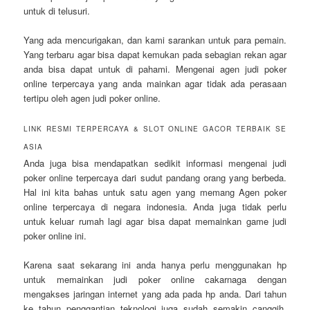
untuk di telusuri.
Yang ada mencurigakan, dan kami sarankan untuk para pemain.
Yang terbaru agar bisa dapat kemukan pada sebagian rekan agar
anda bisa dapat untuk di pahami. Mengenai agen judi poker
online terpercaya yang anda mainkan agar tidak ada perasaan
tertipu oleh agen judi poker online.
LINK RESMI TERPERCAYA & SLOT ONLINE GACOR TERBAIK SE
ASIA
Anda juga bisa mendapatkan sedikit informasi mengenai judi
poker online terpercaya dari sudut pandang orang yang berbeda.
Hal ini kita bahas untuk satu agen yang memang Agen poker
online terpercaya di negara indonesia. Anda juga tidak perlu
untuk keluar rumah lagi agar bisa dapat memainkan game judi
poker online ini.
Karena saat sekarang ini anda hanya perlu menggunakan hp
untuk memainkan judi poker online cakarnaga dengan
mengakses jaringan internet yang ada pada hp anda. Dari tahun
ke tahun penggantian teknologi juga sudah semakin canggih.