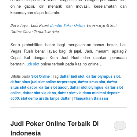
online gacor, ciri menarik dan inovasi, keselamatan dan
kepercayaan siapa terjamin.
Baca Juga : Link Resmi
Bandar Poker Online
Terpercaya & Slot
Online Gacor Terbaik se Asia
Serta probabilitas besar bagi mengalahkan bonus besar, Las
Vegas Rush benar layak bagi di jajal. Jadi, menanti apalagi?
Cepat ikut dengan Kota Judi Rush dan rasakan perasaan
bermain
judi slot
online terbaik pada kasino online!…
Ditulis pada
Slot Online
|
Tag
daftar judi slot
,
daftar olympus slot
,
daftar situs judi slot online terpercaya
,
daftar situs slot
,
daftar
situs slot gacor
,
daftar slot gacor
,
daftar slot olympus
,
daftar slot
online
,
daftar slot via dana
,
daftar slot via dana minimal deposit
5000
,
slot demo gratis tanpa daftar
|
Tinggalkan Balasan
Judi Poker Online Terbaik Di
Indonesia