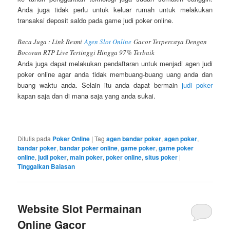
Anda juga tidak perlu untuk keluar rumah untuk melakukan
transaksi deposit saldo pada game judi poker online.
Baca Juga : Link Resmi
Agen Slot Online
Gacor Terpercaya Dengan
Bocoran RTP Live Tertinggi Hingga 97% Terbaik
Anda juga dapat melakukan pendaftaran untuk menjadi agen judi
poker online agar anda tidak membuang-buang uang anda dan
buang waktu anda. Selain itu anda dapat bermain
judi poker
kapan saja dan di mana saja yang anda sukai.
Ditulis pada
Poker Online
|
Tag
agen bandar poker
,
agen poker
,
bandar poker
,
bandar poker online
,
game poker
,
game poker
online
,
judi poker
,
main poker
,
poker online
,
situs poker
|
Tinggalkan Balasan
Website Slot Permainan
Online Gacor