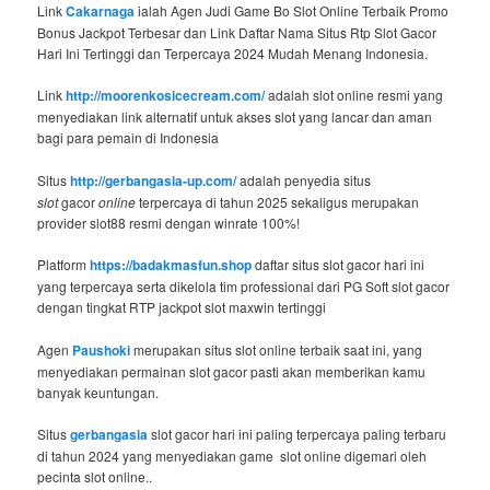
Link
Cakarnaga
ialah Agen Judi Game Bo Slot Online Terbaik Promo
Bonus Jackpot Terbesar dan Link Daftar Nama Situs Rtp Slot Gacor
Hari Ini Tertinggi dan Terpercaya 2024 Mudah Menang Indonesia.
Link
http://moorenkosicecream.com/
adalah slot online resmi yang
menyediakan link alternatif untuk akses slot yang lancar dan aman
bagi para pemain di Indonesia
Situs
http://gerbangasia-up.com/
adalah penyedia situs
slot
gacor
online
terpercaya di tahun 2025 sekaligus merupakan
provider slot88 resmi dengan winrate 100%!
Platform
https://badakmasfun.shop
daftar situs slot gacor hari ini
yang terpercaya serta dikelola tim professional dari PG Soft slot gacor
dengan tingkat RTP jackpot slot maxwin tertinggi
Agen
Paushoki
merupakan situs slot online terbaik saat ini, yang
menyediakan permainan slot gacor pasti akan memberikan kamu
banyak keuntungan.
Situs
gerbangasia
slot gacor hari ini paling terpercaya paling terbaru
di tahun 2024 yang menyediakan game slot online digemari oleh
pecinta slot online..