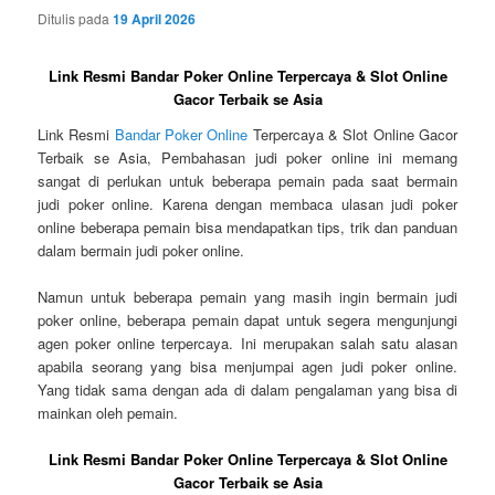
Ditulis pada
19 April 2026
Link Resmi Bandar Poker Online Terpercaya & Slot Online
Gacor Terbaik se Asia
Link Resmi
Bandar Poker Online
Terpercaya & Slot Online Gacor
Terbaik se Asia, Pembahasan judi poker online ini memang
sangat di perlukan untuk beberapa pemain pada saat bermain
judi poker online. Karena dengan membaca ulasan judi poker
online beberapa pemain bisa mendapatkan tips, trik dan panduan
dalam bermain judi poker online.
Namun untuk beberapa pemain yang masih ingin bermain judi
poker online, beberapa pemain dapat untuk segera mengunjungi
agen poker online terpercaya. Ini merupakan salah satu alasan
apabila seorang yang bisa menjumpai agen judi poker online.
Yang tidak sama dengan ada di dalam pengalaman yang bisa di
mainkan oleh pemain.
Link Resmi Bandar Poker Online Terpercaya & Slot Online
Gacor Terbaik se Asia