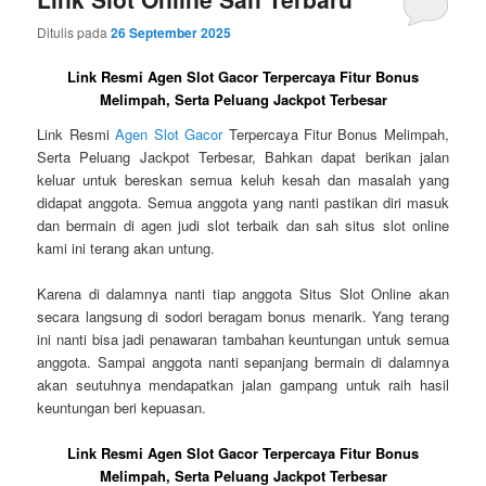
Ditulis pada
26 September 2025
Link Resmi Agen Slot Gacor Terpercaya Fitur Bonus
Melimpah, Serta Peluang Jackpot Terbesar
Link Resmi
Agen Slot Gacor
Terpercaya Fitur Bonus Melimpah,
Serta Peluang Jackpot Terbesar, Bahkan dapat berikan jalan
keluar untuk bereskan semua keluh kesah dan masalah yang
didapat anggota. Semua anggota yang nanti pastikan diri masuk
dan bermain di agen judi slot terbaik dan sah situs slot online
kami ini terang akan untung.
Karena di dalamnya nanti tiap anggota Situs Slot Online akan
secara langsung di sodori beragam bonus menarik. Yang terang
ini nanti bisa jadi penawaran tambahan keuntungan untuk semua
anggota. Sampai anggota nanti sepanjang bermain di dalamnya
akan seutuhnya mendapatkan jalan gampang untuk raih hasil
keuntungan beri kepuasan.
Link Resmi Agen Slot Gacor Terpercaya Fitur Bonus
Melimpah, Serta Peluang Jackpot Terbesar