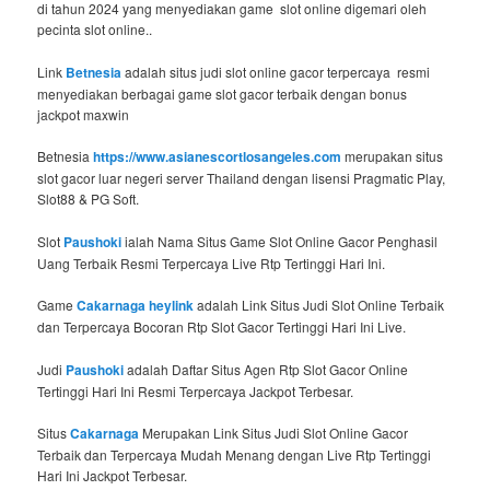
di tahun 2024 yang menyediakan game slot online digemari oleh
pecinta slot online..
Link
Betnesia
adalah situs judi slot online gacor terpercaya resmi
menyediakan berbagai game slot gacor terbaik dengan bonus
jackpot maxwin
Betnesia
https://www.asianescortlosangeles.com
merupakan situs
slot gacor luar negeri server Thailand dengan lisensi Pragmatic Play,
Slot88 & PG Soft.
Slot
Paushoki
ialah Nama Situs Game Slot Online Gacor Penghasil
Uang Terbaik Resmi Terpercaya Live Rtp Tertinggi Hari Ini.
Game
Cakarnaga heylink
adalah Link Situs Judi Slot Online Terbaik
dan Terpercaya Bocoran Rtp Slot Gacor Tertinggi Hari Ini Live.
Judi
Paushoki
adalah Daftar Situs Agen Rtp Slot Gacor Online
Tertinggi Hari Ini Resmi Terpercaya Jackpot Terbesar.
Situs
Cakarnaga
Merupakan Link Situs Judi Slot Online Gacor
Terbaik dan Terpercaya Mudah Menang dengan Live Rtp Tertinggi
Hari Ini Jackpot Terbesar.