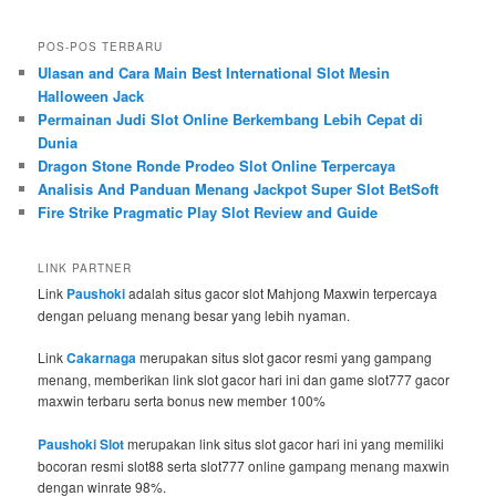
POS-POS TERBARU
Ulasan and Cara Main Best International Slot Mesin
Halloween Jack
Permainan Judi Slot Online Berkembang Lebih Cepat di
Dunia
Dragon Stone Ronde Prodeo Slot Online Terpercaya
Analisis And Panduan Menang Jackpot Super Slot BetSoft
Fire Strike Pragmatic Play Slot Review and Guide
LINK PARTNER
Link
Paushoki
adalah situs gacor slot Mahjong Maxwin terpercaya
dengan peluang menang besar yang lebih nyaman.
Link
Cakarnaga
merupakan situs slot gacor resmi yang gampang
menang, memberikan link slot gacor hari ini dan game slot777 gacor
maxwin terbaru serta bonus new member 100%
Paushoki Slot
merupakan link situs slot gacor hari ini yang memiliki
bocoran resmi slot88 serta slot777 online gampang menang maxwin
dengan winrate 98%.