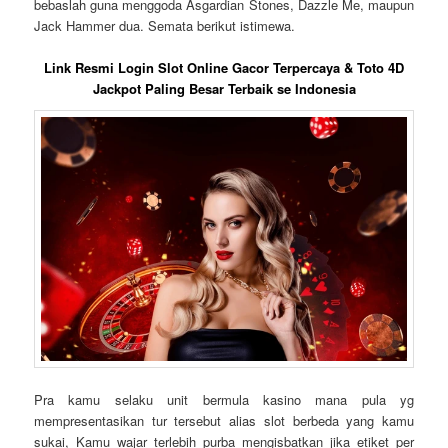
bebaslah guna menggoda Asgardian Stones, Dazzle Me, maupun
Jack Hammer dua. Semata berikut istimewa.
Link Resmi Login Slot Online Gacor Terpercaya & Toto 4D
Jackpot Paling Besar Terbaik se Indonesia
Pra kamu selaku unit bermula kasino mana pula yg
mempresentasikan tur tersebut alias slot berbeda yang kamu
sukai, Kamu wajar terlebih purba mengisbatkan jika etiket per