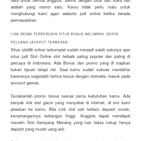
rasa untuk semua anggota. Servis dengan tulus dan suka hati
adalah yang nomor satu. Kamu tidak perlu malu untuk
menghubungi kami agen website judi online ketika berada
permasalahan.
LINK RESMI TERPERCAYA FITUR BONUS MELIMPAH, SERTA
PELUANG JACKPOT TERBESAR
Situs slot88 online terkomplet sudah menjadi salah satunya opsi
situs judi Slot Online slot terbaik paling populer dan paling di
percaya di Indonesia. Ada Bonus dan promo yang di siapkan
bukan tipuan tetapi riel. Saat kamu sudah sukses mendaftar
karenanya segeralah terima bonus dengan otomatis masuk pada
account games.
Gunakanlah promo bonus sesuai sama kebutuhan kamu. Ada
banyak link slot gacor yang menyebar di internet, di sini kami
jelaskan ke kamu. Bila Link slot sah terbaru deposit murah,
kemenangannya terbangun tinggi. Anggota dapat mendapat
maxwin Slot Gampang Menang yang luar biasa cukup hanya
deposit yang murah uang asli.