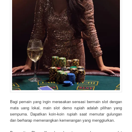
Bagi pemain yang ingin merasakan sensasi bermain slot dengan
mata uang lokal, main slot demo rupiah adalah pilihan yang
sempurna. Dapatkan koin-koin rupiah saat memutar gulungan
dan berharap memenangkan kemenangan yang menggiurkan.