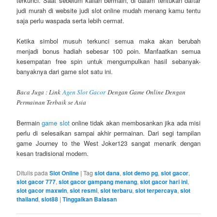
terkunci. Saat sebelum kalian bermain, di dalam tentukan daftar
judi murah di website judi slot online mudah menang kamu tentu
saja perlu waspada serta lebih cermat.
Ketika simbol musuh terkunci semua maka akan berubah
menjadi bonus hadiah sebesar 100 poin. Manfaatkan semua
kesempatan free spin untuk mengumpulkan hasil sebanyak-
banyaknya dari game slot satu ini.
Baca Juga : Link
Agen Slot Gacor
Dengan Game Online Dengan
Permainan Terbaik se Asia
Bermain
game slot
online tidak akan membosankan jika ada misi
perlu di selesaikan sampai akhir permainan. Dari segi tampilan
game Journey to the West Joker123 sangat menarik dengan
kesan tradisional modern.
Ditulis pada
Slot Online
|
Tag
slot dana
,
slot demo pg
,
slot gacor
,
slot gacor 777
,
slot gacor gampang menang
,
slot gacor hari ini
,
slot gacor maxwin
,
slot resmi
,
slot terbaru
,
slot terpercaya
,
slot
thailand
,
slot88
|
Tinggalkan Balasan