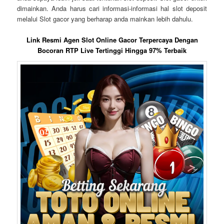
dimainkan. Anda harus cari informasi-informasi hal slot deposit
melalui Slot gacor yang berharap anda mainkan lebih dahulu.
Link Resmi Agen Slot Online Gacor Terpercaya Dengan
Bocoran RTP Live Tertinggi Hingga 97% Terbaik