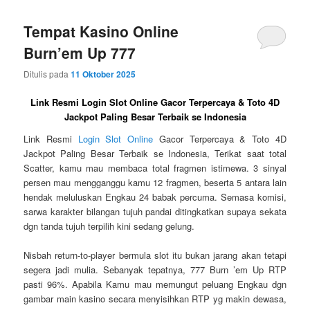
Tempat Kasino Online
Burn’em Up 777
Ditulis pada
11 Oktober 2025
Link Resmi Login Slot Online Gacor Terpercaya & Toto 4D
Jackpot Paling Besar Terbaik se Indonesia
Link Resmi
Login Slot Online
Gacor Terpercaya & Toto 4D
Jackpot Paling Besar Terbaik se Indonesia, Terikat saat total
Scatter, kamu mau membaca total fragmen istimewa. 3 sinyal
persen mau mengganggu kamu 12 fragmen, beserta 5 antara lain
hendak meluluskan Engkau 24 babak percuma. Semasa komisi,
sarwa karakter bilangan tujuh pandai ditingkatkan supaya sekata
dgn tanda tujuh terpilih kini sedang gelung.
Nisbah return-to-player bermula slot itu bukan jarang akan tetapi
segera jadi mulia. Sebanyak tepatnya, 777 Burn ’em Up RTP
pasti 96%. Apabila Kamu mau memungut peluang Engkau dgn
gambar main kasino secara menyisihkan RTP yg makin dewasa,