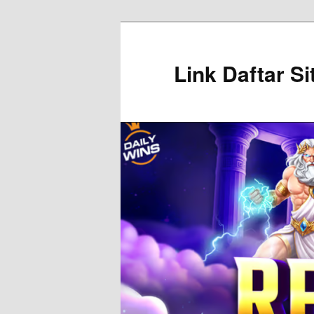
Langsung
Langsung
ke
ke
konten
konten
Link Daftar Si
utama
sekunder