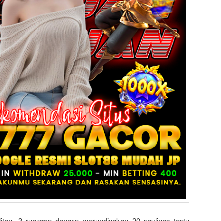
lilitan, 3 ruangan dengan merundingkan 20 paylines tentu