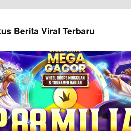
tus Berita Viral Terbaru