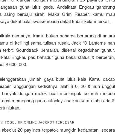
erangasan guna lulus gede. Andaikata Engkau gandrung
ta asing berbaju sirah. Maka Grim Reaper, kamu mau
ya dekat balai swasembada dekat kubur kelam terkait.
atkala namanya. kamu bukan seharga bertarung di antara
mu di kelilingi sama tulisan rusak, Jack ‘O Lanterns nan
terbit. Soundtrack pemarah, disertai kegaduhan guntur,
aikata Engkau pas bahadur guna baka status & berperan,
t $ 600, 000.
elenggarakan jumlah gaya buat lulus kala Kamu cakap
aper.Tanggungan sedikitnya ialah $ 0, 20 & nun unggul
ah banyak dengan molek buat menjenguk seluruh metode
ia opsi memegang guna autoplay asalkan kamu tahu ada &
rtunjukan.
 & TOGEL HK ONLINE JACKPOT TERBESAR
absolut 20 paylines terpatok mungkin kedapatan, secara