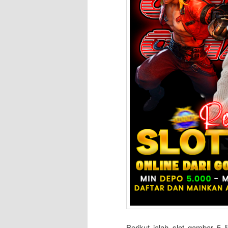
Berikut ialah slot gambar 5 