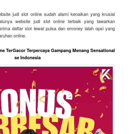
bsite judi slot online sudah alami kenaikan yang krusial
tunya website judi slot online terbaik yang tawarkan
erima daftar slot lewat pulsa dan emoney ialah opsi yang
aruhan online.
ine TerGacor Terpercaya Gampang Menang Sensational
se Indonesia