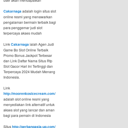
user akan mendapatkan
Cakarnaga
adalah login situs slot
online resmi yang menawarkan
pengalaman bermain terbaik bagi
para penggemar judi slot
terpercaya akses mudah
Link
Cakarnaga
ialah Agen Judi
Game Bo Slot Online Terbaik
Promo Bonus Jackpot Terbesar
dan Link Daftar Nama Situs Rtp
Slot Gacor Hari Ini Tertinggi dan
Terpercaya 2024 Mudah Menang
Indonesia.
Link
http://moorenkosicecream.com/
adalah slot online resmi yang
menyediakan link alternatif untuk
akses slot yang lancar dan aman
bagi para pemain di Indonesia
Situs
http://gerbangasia-up.com/