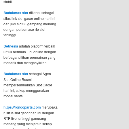
stabil.
Badakmas slot
dikenal sebagai
situs link slot gacor online hari ini
dan judi slot88 gampang menang
dengan persentase rtp slot
tertinggi
Betnesia
adalah platform terbaik
untuk bermain judi online dengan
berbagai pilihan permainan yang
menarik dan mengasyikkan.
Badakmas slot
sebagai Agen
Slot Online Resmi
mempersembahkan Slot Gacor
hari ini, cukup menggunakan
modal santai
https://roncoparts.com
merupaka
n situs slot gacor hari ini dengan
RTP live tertinggi gampang
menang yang menjamin setiap