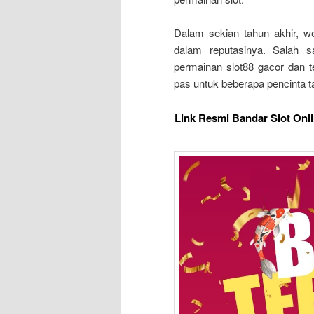
Dalam sekian tahun akhir, we
dalam reputasinya. Salah sa
permainan slot88 gacor dan t
pas untuk beberapa pencinta t
Link Resmi Bandar Slot Onl