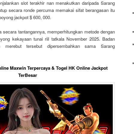
jalankan slot terakhir nan menakutkan daripada Sarang
utup secara ronde percuma memakai sifat berangasan itu
yong jackpot $ 600, 000.
 secara tantangannya, memperhitungkan metode dengan
g kekayaan tunai riil tatkala November 2025. Badan
an merebut tersebut dipersembahkan sama Sarang
line Maxwin Terpercaya & Togel HK Online Jackpot
TerBesar