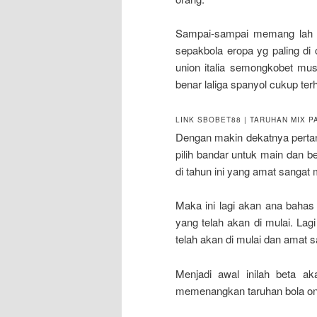
Sampai-sampai memang lah d
sepakbola eropa yg paling di 
union italia semongkobet mus
benar laliga spanyol cukup terh
LINK SBOBET88 | TARUHAN MIX 
Dengan makin dekatnya pertan
pilih bandar untuk main dan b
di tahun ini yang amat sangat 
Maka ini lagi akan ana bahas
yang telah akan di mulai. La
telah akan di mulai dan amat s
Menjadi awal inilah beta a
memenangkan taruhan bola onl