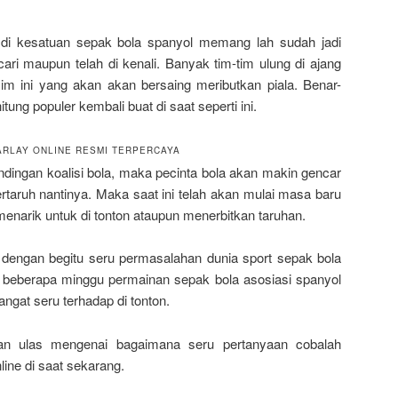
i kesatuan sepak bola spanyol memang lah sudah jadi
cari maupun telah di kenali. Banyak tim-tim ulung di ajang
im ini yang akan akan bersaing meributkan piala. Benar-
itung populer kembali buat di saat seperti ini.
PARLAY ONLINE RESMI TERPERCAYA
dingan koalisi bola, maka pecinta bola akan makin gencar
ertaruh nantinya. Maka saat ini telah akan mulai masa baru
menarik untuk di tonton ataupun menerbitkan taruhan.
 dengan begitu seru permasalahan dunia sport sepak bola
gi beberapa minggu permainan sepak bola asosiasi spanyol
angat seru terhadap di tonton.
kan ulas mengenai bagaimana seru pertanyaan cobalah
ine di saat sekarang.