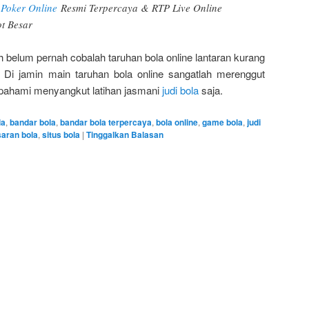
 Poker Online
Resmi Terpercaya & RTP Live Online
t Besar
belum pernah cobalah taruhan bola online lantaran kurang
 Di jamin main taruhan bola online sangatlah merenggut
h pahami menyangkut latihan jasmani
judi bola
saja.
la
,
bandar bola
,
bandar bola terpercaya
,
bola online
,
game bola
,
judi
aran bola
,
situs bola
|
Tinggalkan Balasan