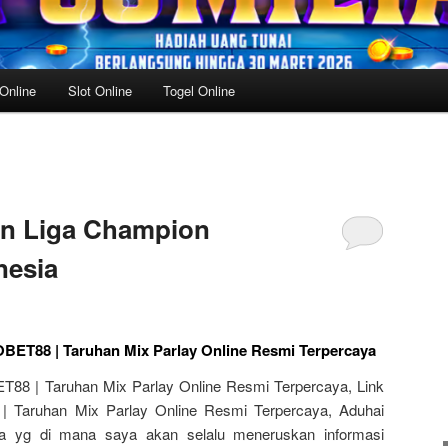
Online
Slot Online
Togel Online
an Liga Champion
nesia
OBET88 | Taruhan Mix Parlay Online Resmi Terpercaya
8 | Taruhan Mix Parlay Online Resmi Terpercaya, Link
| Taruhan Mix Parlay Online Resmi Terpercaya, Aduhai
a yg di mana saya akan selalu meneruskan informasi