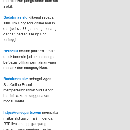
memberikan pengalaman bermain
stabil.
Badakmas slot
dikenal sebagai
situs link slot gacor online hari ini
dan judi slot88 gampang menang
dengan persentase rtp slot
tertinggi
Betnesia
adalah platform terbaik
untuk bermain judi online dengan
berbagai pilihan permainan yang
menarik dan mengasyikkan.
Badakmas slot
sebagai Agen
Slot Online Resmi
mempersembahkan Slot Gacor
hari ini, cukup menggunakan
modal santai
https://roncoparts.com
merupaka
n situs slot gacor hari ini dengan
RTP live tertinggi gampang
menang yang menjamin setiap