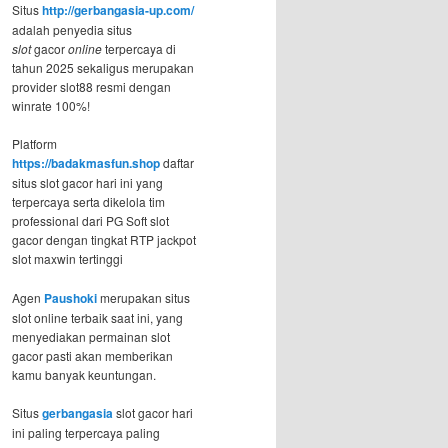
Situs
http://gerbangasia-up.com/
adalah penyedia situs
slot
gacor
online
terpercaya di
tahun 2025 sekaligus merupakan
provider slot88 resmi dengan
winrate 100%!
Platform
https://badakmasfun.shop
daftar
situs slot gacor hari ini yang
terpercaya serta dikelola tim
professional dari PG Soft slot
gacor dengan tingkat RTP jackpot
slot maxwin tertinggi
Agen
Paushoki
merupakan situs
slot online terbaik saat ini, yang
menyediakan permainan slot
gacor pasti akan memberikan
kamu banyak keuntungan.
Situs
gerbangasia
slot gacor hari
ini paling terpercaya paling