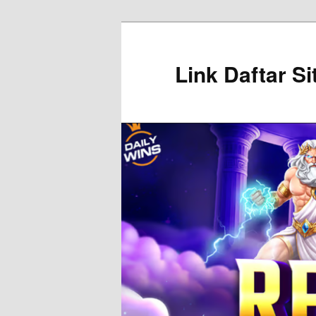
Langsung
Langsung
ke
ke
konten
konten
Link Daftar Si
utama
sekunder