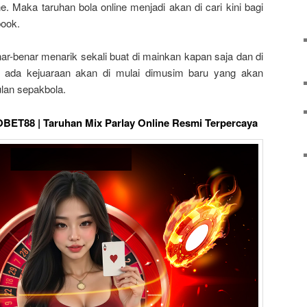
e. Maka taruhan bola online menjadi akan di cari kini bagi
book.
ar-benar menarik sekali buat di mainkan kapan saja dan di
 ada kejuaraan akan di mulai dimusim baru yang akan
lan sepakbola.
OBET88 | Taruhan Mix Parlay Online Resmi Terpercaya