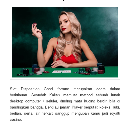
Slot Disposition Good fortune merupakan acara dalam
berkilauan. Sesudah Kalian memuat method sebuah lunak
desktop computer / seluler, dinding mata kucing berdiri bila di
bandingkan bangga. Berkilau jaman Player berputar, koleksi rubi,
berlian, serta lain terkait sanggup mengubah kamu jadi royalti
casino.