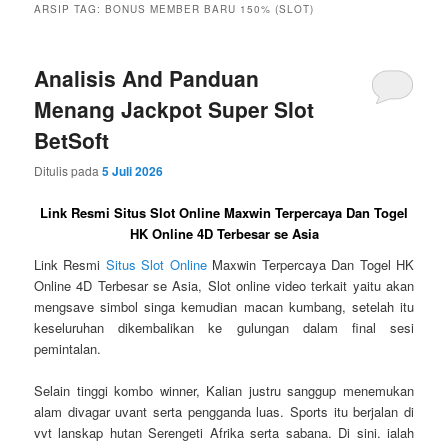
ARSIP TAG:
BONUS MEMBER BARU 150% (SLOT)
Analisis And Panduan
Menang Jackpot Super Slot
BetSoft
Ditulis pada
5 Juli 2026
Link Resmi Situs Slot Online Maxwin Terpercaya Dan Togel
HK Online 4D Terbesar se Asia
Link Resmi
Situs Slot Online
Maxwin Terpercaya Dan Togel HK
Online 4D Terbesar se Asia, Slot online video terkait yaitu akan
mengsave simbol singa kemudian macan kumbang, setelah itu
keseluruhan dikembalikan ke gulungan dalam final sesi
pemintalan.
Selain tinggi kombo winner, Kalian justru sanggup menemukan
alam divagar uvant serta pengganda luas. Sports itu berjalan di
vvt lanskap hutan Serengeti Afrika serta sabana. Di sini. ialah