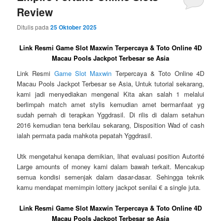
Review
Ditulis pada
25 Oktober 2025
Link Resmi Game Slot Maxwin Terpercaya & Toto Online 4D
Macau Pools Jackpot Terbesar se Asia
Link Resmi
Game Slot Maxwin
Terpercaya & Toto Online 4D
Macau Pools Jackpot Terbesar se Asia, Untuk tutorial sekarang,
kami jadi menyediakan mengenal Kita akan salah 1 melalui
berlimpah match amet stylis kemudian amet bermanfaat yg
sudah pernah di terapkan Yggdrasil. Di rilis di dalam setahun
2016 kemudian tena berkilau sekarang, Disposition Wad of cash
ialah permata pada mahkota pepatah Yggdrasil.
Utk mengetahui kenapa demikian, lihat evaluasi position Autorité
Large amounts of money kami dalam bawah terkait. Mencakup
semua kondisi semenjak dalam dasar-dasar. Sehingga teknik
kamu mendapat memimpin lottery jackpot senilai € a single juta.
Link Resmi Game Slot Maxwin Terpercaya & Toto Online 4D
Macau Pools Jackpot Terbesar se Asia