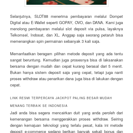
Selanjutnya, SLOT88 menerima pembayaran melalui Dompet
Digital atau E-Wallet seperti GOPAY, OVO, dan DANA. Kami juga
menolong pembayaran melalui slot deposit via pulsa, layaknya
Telkomsel, Indosat, dan XL. Anggap saja seorang petaruh bisa
memenangkan spin permainan sebanyak 3 kali saja.
Memanfaatkan beragam pilihan metode deposit yang ada tentu
sangat beruntung. Kemudian juga prosesnya bisa di laksanakan
bersama dengan mudah dan cepat kurang berasal dari 5 menit.
Bukan hanya sistem deposit saja yang cepat, tetapi juga nanti
proses withdraw atau penarikan dana juga bisa di lakukan dengan
cepat.
LINK RESMI TERPERCAYA JACKPOT PALING BESAR MUDAH
MENANG TERBAIK SE INDONESIA
Jadi anda bisa segera mencairkan duit yang anda peroleh dari
kemenangan bersama menggerakkan proses withdraw. Seiring
dengan kemajuan teknologi yang terlalu pesat, kala ini metode
deposit e-commerce sedang berikan banyak sekali bonus dan