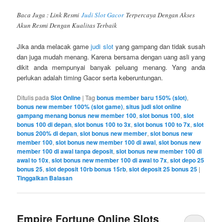
Baca Juga : Link Resmi
Judi Slot Gacor
Terpercaya Dengan Akses
Akun Resmi Dengan Kualitas Terbaik
Jika anda melacak game
judi slot
yang gampang dan tidak susah
dan juga mudah menang. Karena bersama dengan uang asli yang
dikit anda mempunyai banyak peluang menang. Yang anda
perlukan adalah timing Gacor serta keberuntungan.
Ditulis pada
Slot Online
|
Tag
bonus member baru 150% (slot)
,
bonus new member 100% (slot game)
,
situs judi slot online
gampang menang bonus new member 100
,
slot bonus 100
,
slot
bonus 100 di depan
,
slot bonus 100 to 3x
,
slot bonus 100 to 7x
,
slot
bonus 200% di depan
,
slot bonus new member
,
slot bonus new
member 100
,
slot bonus new member 100 di awal
,
slot bonus new
member 100 di awal tanpa deposit
,
slot bonus new member 100 di
awal to 10x
,
slot bonus new member 100 di awal to 7x
,
slot depo 25
bonus 25
,
slot deposit 10rb bonus 15rb
,
slot deposit 25 bonus 25
|
Tinggalkan Balasan
Empire Fortune Online Slots