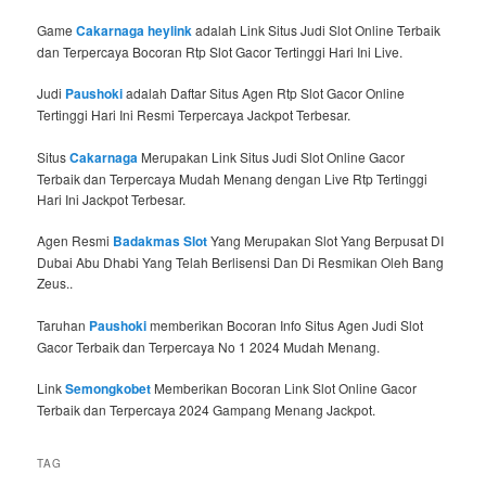
Game
Cakarnaga heylink
adalah Link Situs Judi Slot Online Terbaik
dan Terpercaya Bocoran Rtp Slot Gacor Tertinggi Hari Ini Live.
Judi
Paushoki
adalah Daftar Situs Agen Rtp Slot Gacor Online
Tertinggi Hari Ini Resmi Terpercaya Jackpot Terbesar.
Situs
Cakarnaga
Merupakan Link Situs Judi Slot Online Gacor
Terbaik dan Terpercaya Mudah Menang dengan Live Rtp Tertinggi
Hari Ini Jackpot Terbesar.
Agen Resmi
Badakmas Slot
Yang Merupakan Slot Yang Berpusat DI
Dubai Abu Dhabi Yang Telah Berlisensi Dan Di Resmikan Oleh Bang
Zeus..
Taruhan
Paushoki
memberikan Bocoran Info Situs Agen Judi Slot
Gacor Terbaik dan Terpercaya No 1 2024 Mudah Menang.
Link
Semongkobet
Memberikan Bocoran Link Slot Online Gacor
Terbaik dan Terpercaya 2024 Gampang Menang Jackpot.
TAG