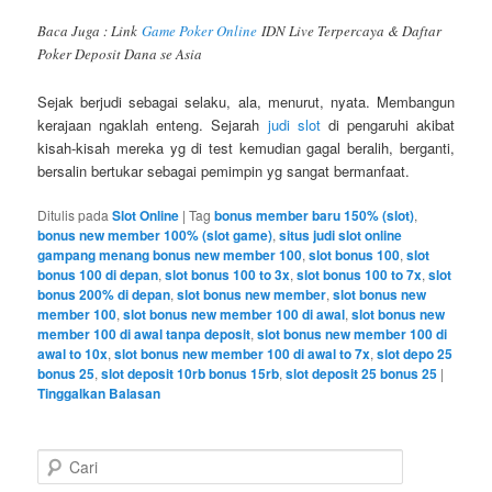
Baca Juga : Link
Game Poker Online
IDN Live Terpercaya & Daftar
Poker Deposit Dana se Asia
Sejak berjudi sebagai selaku, ala, menurut, nyata. Membangun
kerajaan ngaklah enteng. Sejarah
judi slot
di pengaruhi akibat
kisah-kisah mereka yg di test kemudian gagal beralih, berganti,
bersalin bertukar sebagai pemimpin yg sangat bermanfaat.
Ditulis pada
Slot Online
|
Tag
bonus member baru 150% (slot)
,
bonus new member 100% (slot game)
,
situs judi slot online
gampang menang bonus new member 100
,
slot bonus 100
,
slot
bonus 100 di depan
,
slot bonus 100 to 3x
,
slot bonus 100 to 7x
,
slot
bonus 200% di depan
,
slot bonus new member
,
slot bonus new
member 100
,
slot bonus new member 100 di awal
,
slot bonus new
member 100 di awal tanpa deposit
,
slot bonus new member 100 di
awal to 10x
,
slot bonus new member 100 di awal to 7x
,
slot depo 25
bonus 25
,
slot deposit 10rb bonus 15rb
,
slot deposit 25 bonus 25
|
Tinggalkan Balasan
C
a