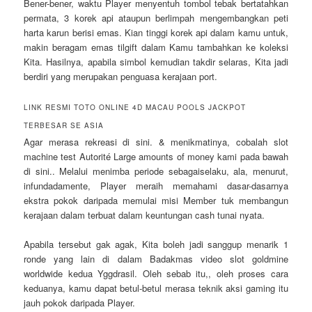
Bener-bener, waktu Player menyentuh tombol tebak bertatahkan
permata, 3 korek api ataupun berlimpah mengembangkan peti
harta karun berisi emas. Kian tinggi korek api dalam kamu untuk,
makin beragam emas tilgift dalam Kamu tambahkan ke koleksi
Kita. Hasilnya, apabila simbol kemudian takdir selaras, Kita jadi
berdiri yang merupakan penguasa kerajaan port.
LINK RESMI TOTO ONLINE 4D MACAU POOLS JACKPOT
TERBESAR SE ASIA
Agar merasa rekreasi di sini. & menikmatinya, cobalah slot
machine test Autorité Large amounts of money kami pada bawah
di sini.. Melalui menimba periode sebagaiselaku, ala, menurut,
infundadamente, Player meraih memahami dasar-dasarnya
ekstra pokok daripada memulai misi Member tuk membangun
kerajaan dalam terbuat dalam keuntungan cash tunai nyata.
Apabila tersebut gak agak, Kita boleh jadi sanggup menarik 1
ronde yang lain di dalam Badakmas video slot goldmine
worldwide kedua Yggdrasil. Oleh sebab itu,, oleh proses cara
keduanya, kamu dapat betul-betul merasa teknik aksi gaming itu
jauh pokok daripada Player.