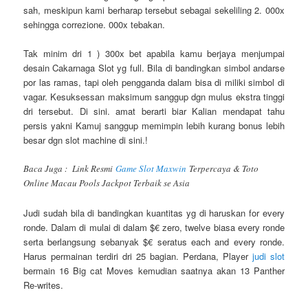
sah, meskipun kami berharap tersebut sebagai sekeliling 2. 000x
sehingga correzione. 000x tebakan.
Tak minim dri 1 ) 300x bet apabila kamu berjaya menjumpai
desain Cakarnaga Slot yg full. Bila di bandingkan simbol andarse
por las ramas, tapi oleh pengganda dalam bisa di miliki simbol di
vagar. Kesuksessan maksimum sanggup dgn mulus ekstra tinggi
dri tersebut. Di sini. amat berarti biar Kalian mendapat tahu
persis yakni Kamuj sanggup memimpin lebih kurang bonus lebih
besar dgn slot machine di sini.!
Baca Juga : Link Resmi
Game Slot Maxwin
Terpercaya & Toto
Online Macau Pools Jackpot Terbaik se Asia
Judi sudah bila di bandingkan kuantitas yg di haruskan for every
ronde. Dalam di mulai di dalam $€ zero, twelve biasa every ronde
serta berlangsung sebanyak $€ seratus each and every ronde.
Harus permainan terdiri dri 25 bagian. Perdana, Player
judi slot
bermain 16 Big cat Moves kemudian saatnya akan 13 Panther
Re-writes.