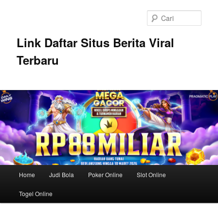
Langsung
Langsung
ke
ke
Cari
konten
konten
utama
sekunder
Link Daftar Situs Berita Viral
Terbaru
Menu
Home
Judi Bola
Poker Online
Slot Online
utama
Togel Online