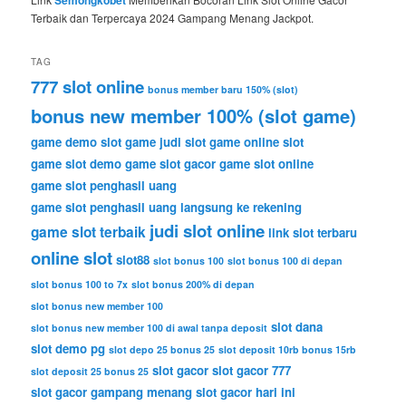
Terbaik dan Terpercaya 2024 Gampang Menang Jackpot.
TAG
777 slot online
bonus member baru 150% (slot)
bonus new member 100% (slot game)
game demo slot
game judi slot
game online slot
game slot demo
game slot gacor
game slot online
game slot penghasil uang
game slot penghasil uang langsung ke rekening
judi slot online
game slot terbaik
link slot terbaru
online slot
slot88
slot bonus 100
slot bonus 100 di depan
slot bonus 100 to 7x
slot bonus 200% di depan
slot bonus new member 100
slot dana
slot bonus new member 100 di awal tanpa deposit
slot demo pg
slot depo 25 bonus 25
slot deposit 10rb bonus 15rb
slot gacor
slot gacor 777
slot deposit 25 bonus 25
slot gacor gampang menang
slot gacor hari ini