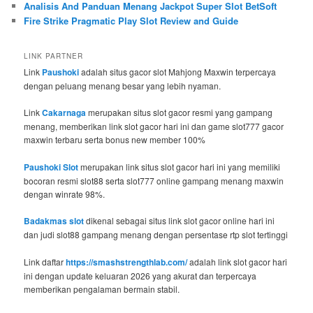
Analisis And Panduan Menang Jackpot Super Slot BetSoft
Fire Strike Pragmatic Play Slot Review and Guide
LINK PARTNER
Link
Paushoki
adalah situs gacor slot Mahjong Maxwin terpercaya
dengan peluang menang besar yang lebih nyaman.
Link
Cakarnaga
merupakan situs slot gacor resmi yang gampang
menang, memberikan link slot gacor hari ini dan game slot777 gacor
maxwin terbaru serta bonus new member 100%
Paushoki Slot
merupakan link situs slot gacor hari ini yang memiliki
bocoran resmi slot88 serta slot777 online gampang menang maxwin
dengan winrate 98%.
Badakmas slot
dikenal sebagai situs link slot gacor online hari ini
dan judi slot88 gampang menang dengan persentase rtp slot tertinggi
Link daftar
https://smashstrengthlab.com/
adalah link slot gacor hari
ini dengan update keluaran 2026 yang akurat dan terpercaya
memberikan pengalaman bermain stabil.