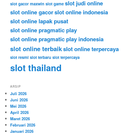
slot judi online
slot gacor maxwin
slot game
slot online gacor
slot online indonesia
slot online lapak pusat
slot online pragmatic play
slot online pragmatic play indonesia
slot online terbaik
slot online terpercaya
slot resmi
slot terbaru
slot terpercaya
slot thailand
ARSIP
Juli 2026
Juni 2026
Mei 2026
April 2026
Maret 2026
Februari 2026
Januari 2026